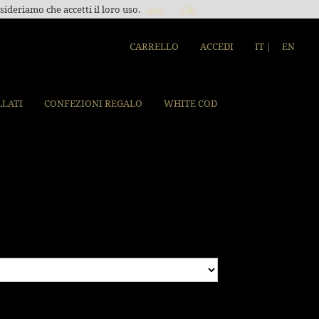
sideriamo che accetti il loro uso.
Info
OK
CARRELLO
ACCEDI
IT |
EN
LLATI
CONFEZIONI REGALO
WHITE COD