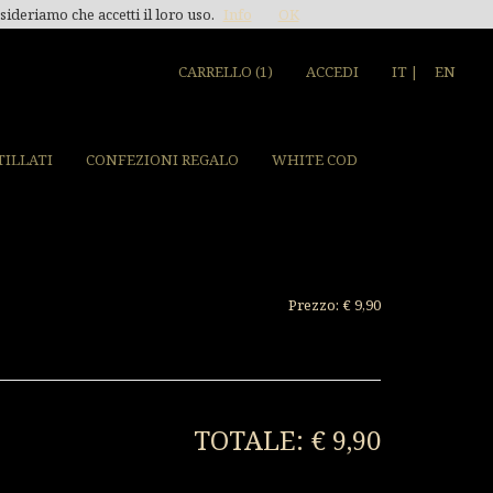
sideriamo che accetti il loro uso.
Info
OK
CARRELLO (1)
ACCEDI
IT |
EN
TILLATI
CONFEZIONI REGALO
WHITE COD
Prezzo: € 9,90
TOTALE: € 9,90