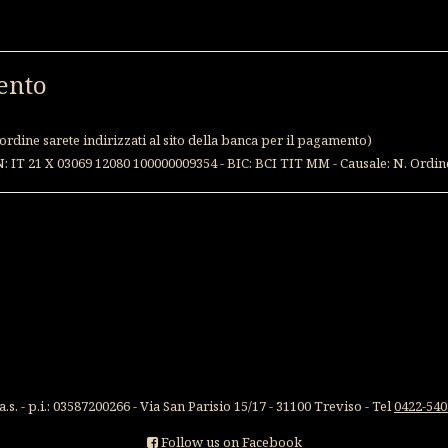
ento
rdine sarete indirizzati al sito della banca per il pagamento)
N: IT 21 X 03069 12080 100000009354 - BIC: BCI TIT MM - Causale: N. Ordi
.s. - p.i.: 03587200266 - Via San Parisio 15/17 - 31100 Treviso - Tel
0422-540
Follow us on Facebook