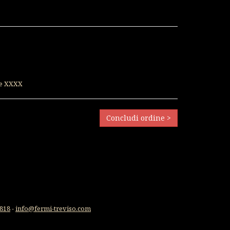
ne XXXX
Concludi ordine >
818
-
info@fermi-treviso.com